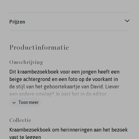
Prijzen
Productinformatie
Omschrijving
Dit kraambezoekboek voor een jongen heeft een
beige achtergrond en een foto op de voorkant in
de stijl van het geboortekaartje van David. Liever
een andere omslag? Je past het in de editor
helemaal naar wens aan. Het kraambezoekboek is
Toon meer
25x25 cm en heeft witte schutbladen aan de
binnenzijde. Met 30 bladen en dus 60 pagina's om
Collectie
te vullen is er genoeg plek voor het kraambezoek
Kraambezoekboek om herinneringen aan het bezoek
om een lieve boodschap achter te laten.
vast te leggen