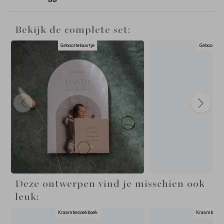
Bekijk de complete set:
Geboortekaartje
Geboortepo
Deze ontwerpen vind je misschien ook
leuk:
Kraambezoekboek
Kraambezoe