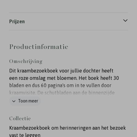
Prijzen
Productinformatie
Omschrijving
Dit kraambezoekboek voor jullie dochter heeft
een roze omslag met bloemen. Het boek heeft 30
bladen en dus 60 pagina's om in te vullen door
kraamvisite. De schutbladen aan de binnenzijde
zijn wit. Wil je de omslag aanpassen naar de stijl
Toon meer
van jullie geboortekaartje? Dat doe je in de editor.
Het formaat van het kraambezoekboek is 25x25
Collectie
cm.
Kraambezoekboek om herinneringen aan het bezoek
vast te leggen