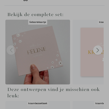
Bekijk de complete set:
Geboortekaartje
kraamfee
Deze ontwerpen vind je misschien ook
leuk:
kraambezoekboek
kraambezoe