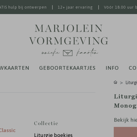
|
|
TIS hulp bij ontwerpen
12+ jaar ervaring
Vóór 18.00 uur 
WKAARTEN
GEBOORTEKAARTJES
INFO
CO
Liturg
Liturg
Monog
Bekijk hie
Collectie
Classic
Liturgie boekjes