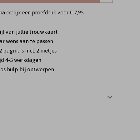
makkelijk een proefdruk voor
€ 7,95
tijl van jullie trouwkaart
ar wens aan te passen
2 pagina's incl. 2 nietjes
ijd 4-5 werkdagen
Gastenboek
Geloftenboekje
Geloftenboekj
os hulp bij ontwerpen
turgieboekje
Liturgieboekje
Liturgieboekje