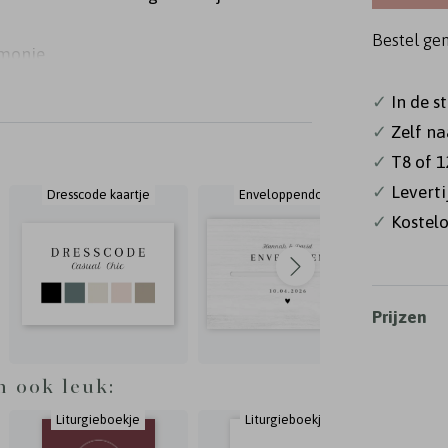
Bestel ge
emonie
t een
✓
In de s
derdeel
✓
Zelf na
 in de
✓
T8 of 1
edrukt
✓
Levert
Dresscode kaartje
Enveloppendoos
✓
Kostelo
Prijzen
n ook leuk:
Liturgieboekje
Liturgieboekje
Li