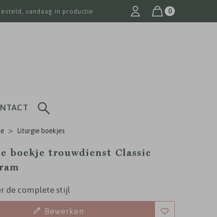
0
besteld, vandaag in productie
NTACT
ie
Liturgie boekjes
ie boekje trouwdienst Classic
ram
r de complete stijl
Bewerken