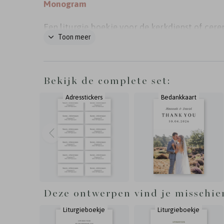
Monogram
Een liturgie boekje voor de kerkdienst of cer
Toon meer
van jullie bruiloft. Dit klassieke ontwerp heef
witte achtergrond met zwarte letters en is on
van een trouwhuisstijl. Pas de teksten zelf aan
Bekijk de complete set:
editor. De liturgie heeft 8 pagina's en wordt g
Adresstickers
Bedankkaart
op mooi 170 grams papier. Het boekje wordt
samengebonden met 2 nietjes.
Deze ontwerpen vind je misschie
Liturgieboekje
Liturgieboekje