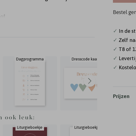
Bestel ge
 of
✓
In de s
liturgie
✓
Zelf na
70 grams
✓
T8 of 1
t 2
✓
Levert
Dagprogramma
Dresscode kaartje
En
✓
Kostelo
Prijzen
n ook leuk:
Liturgieboekje
Liturgieboekje
Li