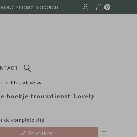
0
besteld, vandaag in productie
NTACT
ie
Liturgie boekjes
ie boekje trouwdienst Lovely
r de complete stijl
Bewerken