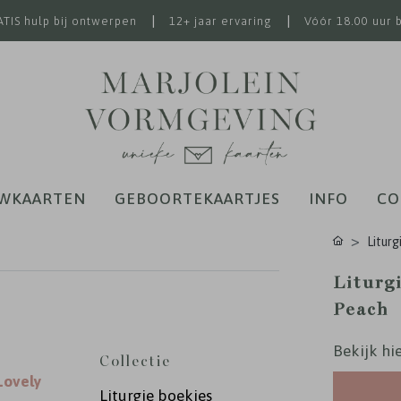
|
|
TIS hulp bij ontwerpen
12+ jaar ervaring
Vóór 18.00 uur 
WKAARTEN
GEBOORTEKAARTJES
INFO
CO
Liturg
Liturg
Peach
Bekijk hie
Collectie
Lovely
Liturgie boekjes