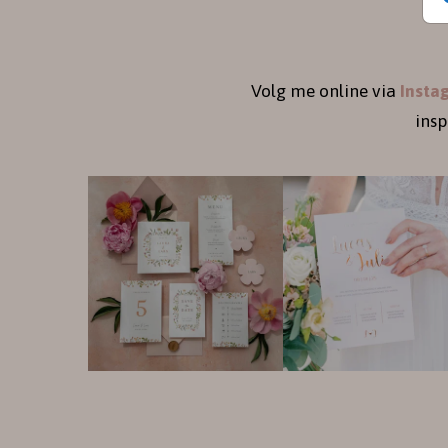
Volg me online via
Insta
ins