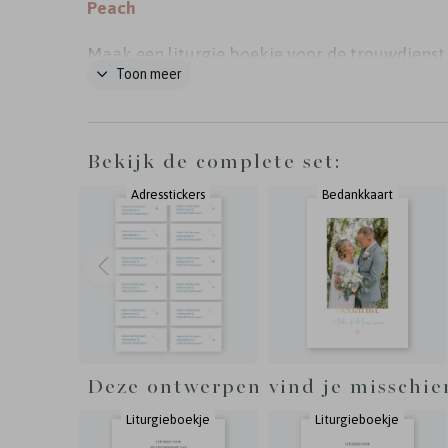
Peach
Maak een liturgie boekje voor de trouwdienst
Toon meer
ceremonie van jullie bruiloft. Dit ontwerp is
onderdeel van trouwhuisstijl Lovely Peach. De 
heeft 8 pagina's en wordt gedrukt op mooi 1
Bekijk de complete set:
papier. Het boekje wordt samengebonden me
Adresstickers
Bedankkaart
nietjes. Folie is niet mogelijk.
Deze ontwerpen vind je misschie
Liturgieboekje
Liturgieboekje