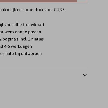
makkelijk een proefdruk voor
€ 7,95
tijl van jullie trouwkaart
ar wens aan te passen
2 pagina's incl. 2 nietjes
ijd 4-5 werkdagen
veloppenkist
Gastenboek
Geloftenboekj
os hulp bij ontwerpen
turgieboekje
Liturgieboekje
Liturgieboekje