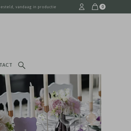
0
besteld, vandaag in productie
TACT