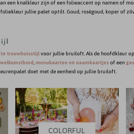
kan een knalkleur zijn of een folieaccent op namen of m
oliekleur jullie palet optilt. Goud, roségoud, koper of zil
ijl
te trouwhuisstijl
voor jullie bruiloft. Als de hoofdkleur 
welkomstbord
,
menukaarten en naamkaartjes
of een
ga
eurenpalet doet met de eenheid op jullie bruiloft.
COLORFUL