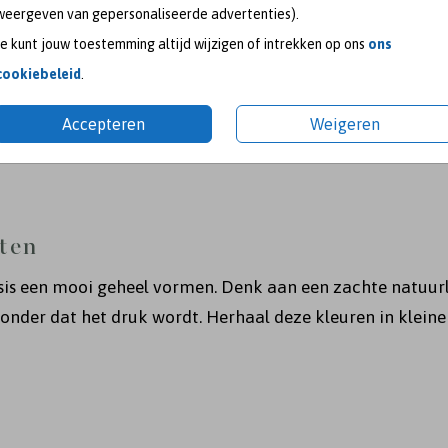
n vier stappen
weergeven van gepersonaliseerde advertenties).
Je kunt jouw toestemming altijd wijzigen of intrekken op ons
ons
cookiebeleid
.
ak bepaalt. Denk aan ivoor, zacht wit of een kleur die ec
Accepteren
Weigeren
jullie bruiloft. Een kleur waar jullie je goed bij voelen e
nten
is een mooi geheel vormen. Denk aan een zachte natuurlij
onder dat het druk wordt. Herhaal deze kleuren in kleine de