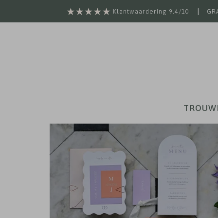
|
Klantwaardering 9.4/10
GRA
TROUW