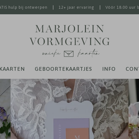
|
|
TIS hulp bij ontwerpen
12+ jaar ervaring
Vóór 18.00 uur 
KAARTEN
GEBOORTEKAARTJES
INFO
CON