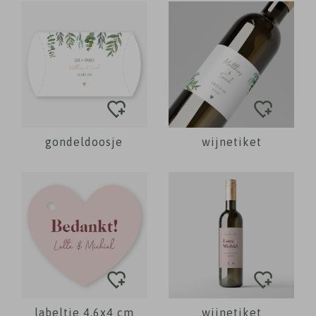
gondeldoosje
wijnetiket
labeltje 4,6x4 cm
wijnetiket