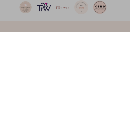
meet me on
SOCIAL MEDIA
Volg me online via
Instagram
en
Pinterest
voor de
nieuwste ontwerpen en een kijkje achter de
schermen. Ik inspireer je graag met mooie
trouwkaarten en geboortekaartjes!