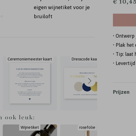
€ 10,4
eigen wijnetiket voor je
de
bruiloft
1x8 cm.
ue.
• Ontwerp 
• Plak het
• Tip: laa
Ceremoniemeester kaart
Dresscode kaartje
En
• Levertij
Prijzen
n ook leuk:
Wijnetiket
rosefolie