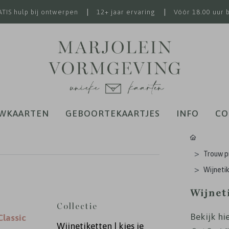
|
|
TIS hulp bij ontwerpen
12+ jaar ervaring
Vóór 18.00 uur 
WKAARTEN
GEBOORTEKAARTJES
INFO
CO
Trouw p
Wijnetik
Wijneti
Collectie
Bekijk hie
Classic
Wijnetiketten | kies je