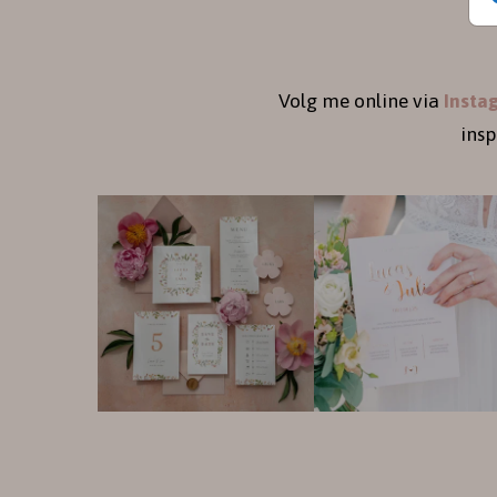
Volg me online via
Insta
ins