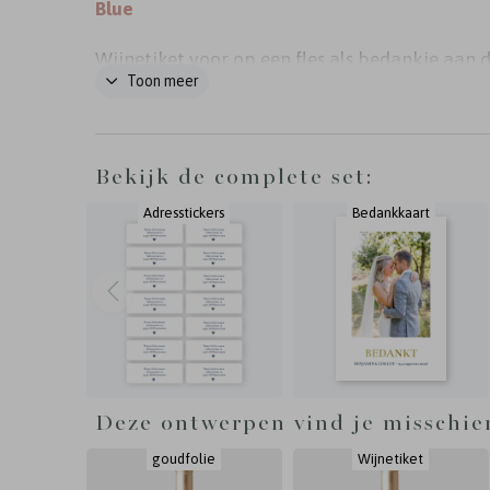
Blue
Wijnetiket voor op een fles als bedankje aan 
Toon meer
gasten van jullie bruiloft. Formaat: liggend 1
Dit etiket hoort bij de trouwhuisstijl Classic bl
Bekijk de complete set:
Adresstickers
Bedankkaart
Deze ontwerpen vind je misschie
goudfolie
Wijnetiket