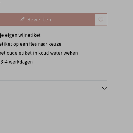
5
Bewerken
je eigen wijnetiket
 etiket op een fles naar keuze
t het oude etiket in koud water weken
veloppenkist
Gastenboek
Geloftenboekj
d 3-4 werkdagen
Wijnetiket
Wijnetiket
Wijnetiket