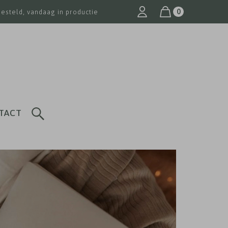
0
besteld, vandaag in productie
TACT