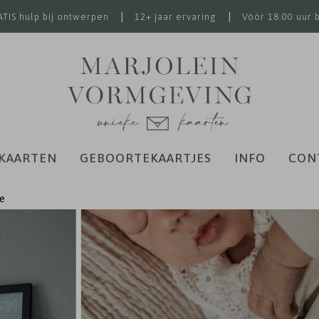
|
|
TIS hulp bij ontwerpen
12+ jaar ervaring
Vóór 18.00 uur 
KAARTEN
GEBOORTEKAARTJES
INFO
CON
te