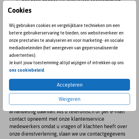
per post: zonder uw expliciete toestemming
zullen Sparkles en Studio Marjolein Vormgeving
Cookies
uw persoonsgegevens niet verwerken voor
direct-marketingdoeleinden;
Wij gebruiken cookies en vergelijkbare technieken om een
via social media;
betere gebruikerservaring te bieden, ons websiteverkeer en
per telefoon:
zie f) Klantenservice
.
onze prestaties te analyseren en voor marketing- en sociale
mediadoeleinden (het weergeven van gepersonaliseerde
f) Klantenservice
advertenties).
Wij bieden via onze webwinkel de mogelijkheid om
Je kunt jouw toestemming altijd wijzigen of intrekken op ons
vragen te stellen middels een contactformulier,
ons cookiebeleid
.
waarbij u gevraagd wordt diverse gegevens in te
vullen om uw vraag te behandelen. De gegevens die u
Accepteren
ons toestuurt, worden bewaard zolang als naar de
aard van het formulier of de inhoud van je e-mail
Weigeren
nodig is voor de volledige beantwoording en
afhandeling daarvan. Als u telefonisch of per e-mail
contact opneemt met onze klantenservice
medewerkers omdat u vragen of klachten heeft over
onze dienstverlening, slaan we uw contactgegevens