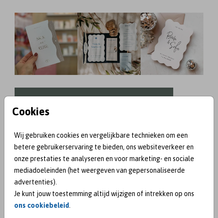
Trouwkaarten met bijzondere vorm
Cookies
Wij gebruiken cookies en vergelijkbare technieken om een
Trouwkaarten trend 5: Kies voor
betere gebruikerservaring te bieden, ons websiteverkeer en
kleur!
onze prestaties te analyseren en voor marketing- en sociale
mediadoeleinden (het weergeven van gepersonaliseerde
Yes, je leest het goed! Steeds meer bruidsparen
advertenties).
durven het aan om te kiezen voor de color
Je kunt jouw toestemming altijd wijzigen of intrekken op ons
blocking trend. In 2025 zag je deze trend van kleuren
ons cookiebeleid
.
al voorzichtig, maar in 2026 kun je er echt niet meer