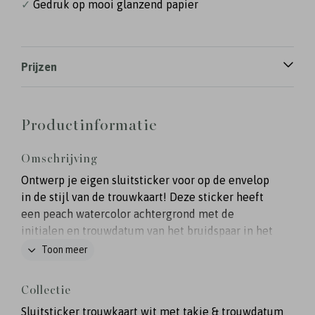
✓
Gedruk op mooi glanzend papier
Prijzen
Productinformatie
Omschrijving
Ontwerp je eigen sluitsticker voor op de envelop
in de stijl van de trouwkaart! Deze sticker heeft
een peach watercolor achtergrond met de
initialen en trouwdatum van het bruidspaar in het
goud. Pas de kleuren van de sticker zelf naar wens
Toon meer
aan.
Collectie
Sluitsticker trouwkaart wit met takje & trouwdatum