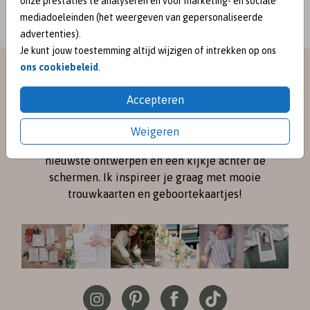
onze prestaties te analyseren en voor marketing- en sociale
mediadoeleinden (het weergeven van gepersonaliseerde
advertenties).
Je kunt jouw toestemming altijd wijzigen of intrekken op ons
ons cookiebeleid
.
meet me on
Accepteren
SOCIAL MEDIA
Weigeren
Volg me online via
Instagram
en
Pinterest
voor de
nieuwste ontwerpen en een kijkje achter de
schermen. Ik inspireer je graag met mooie
trouwkaarten en geboortekaartjes!