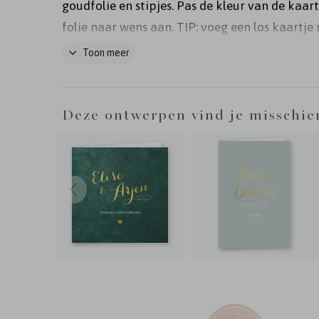
goudfolie en stipjes. Pas de kleur van de kaart
folie naar wens aan. TIP: voeg een los kaartje
foto of dagprogramma toe aan de kaart.
Toon meer
Deze ontwerpen vind je misschie