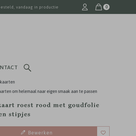
0
besteld, vandaag in productie
NTACT
kaarten
arten om helemaal naar eigen smaak aan te passen
aart roest rood met goudfolie
en stipjes
Bewerken