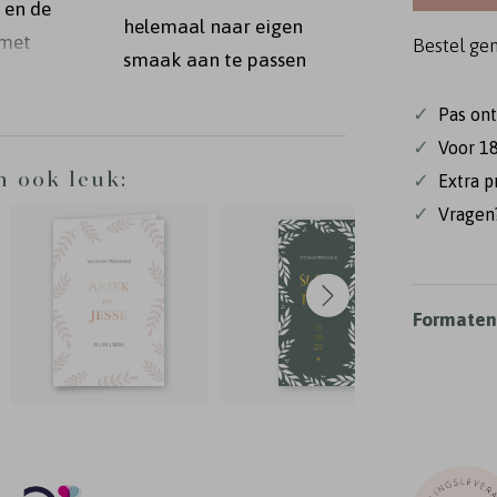
 en de
helemaal naar eigen
 met
Bestel ge
smaak aan te passen
✓
Pas on
✓
Voor 18
n ook leuk:
✓
Extra p
✓
Vragen?
Formaten 