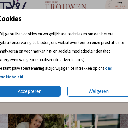
Cookies
Wij gebruiken cookies en vergelijkbare technieken om een betere
gebruikerservaring te bieden, ons websiteverkeer en onze prestaties te
meet me on
analyseren en voor marketing- en sociale mediadoeleinden (het
weergeven van gepersonaliseerde advertenties).
SOCIAL MEDIA
Je kunt jouw toestemming altijd wijzigen of intrekken op ons
ons
cookiebeleid
.
gram
en
Pinterest
voor de nieuwste ontwerpen en een kijk
Accepteren
Weigeren
pireer je graag met mooie trouwkaarten en geboortekaart