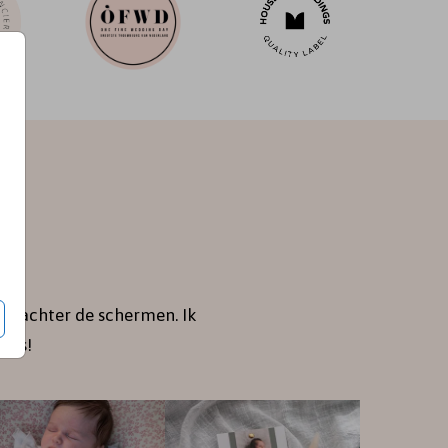
je achter de schermen. Ik
jes!