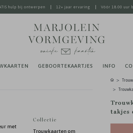
|
|
TIS hulp bij ontwerpen
12+ jaar ervaring
Vóór 18.00 uur 
WKAARTEN
GEBOORTEKAARTJES
INFO
CO
Trouw
Trouwka
Trouwk
takjes 
Collectie
eur met
Trouwkaarten om