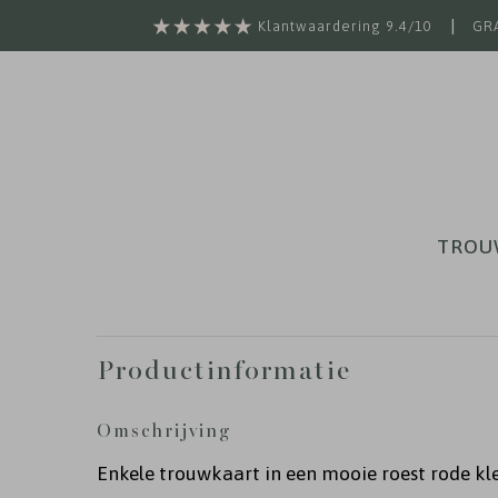
|
Klantwaardering 9.4/10
GRA
TROU
Productinformatie
Omschrijving
Enkele trouwkaart in een mooie roest rode kl