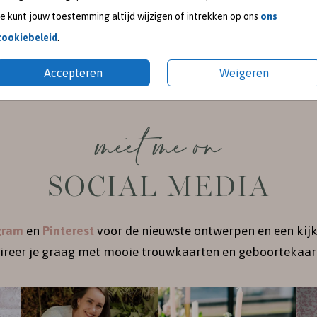
Je kunt jouw toestemming altijd wijzigen of intrekken op ons
ons
cookiebeleid
.
Accepteren
Weigeren
meet me on
SOCIAL MEDIA
gram
en
Pinterest
voor de nieuwste ontwerpen en een kijk
pireer je graag met mooie trouwkaarten en geboortekaart