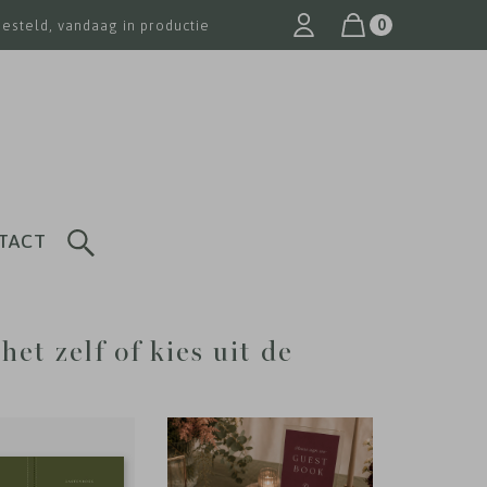
0
besteld, vandaag in productie
TACT
et zelf of kies uit de