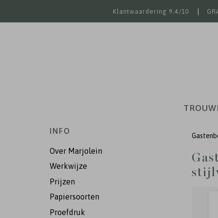
|
Klantwaardering 9.4/10
GRA
TROUW
INFO
Gastenboe
Over Marjolein
Gast
Werkwijze
stij
Prijzen
Papiersoorten
Proefdruk