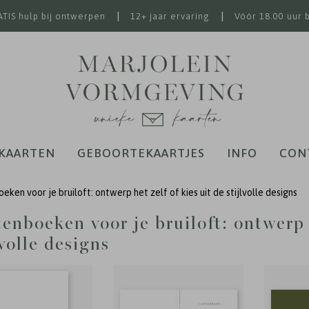
|
|
TIS hulp bij ontwerpen
12+ jaar ervaring
Vóór 18.00 uur 
KAARTEN
GEBOORTEKAARTJES
INFO
CON
ken voor je bruiloft: ontwerp het zelf of kies uit de stijlvolle designs
enboeken voor je bruiloft: ontwerp h
lvolle designs