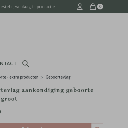
0
besteld, vandaag in productie
NTACT
rte - extra producten
Geboortevlag
tevlag aankondiging geboorte
 groot
9