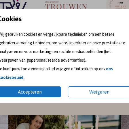
Cookies
Wij gebruiken cookies en vergelijkbare technieken om een betere
gebruikerservaring te bieden, ons websiteverkeer en onze prestaties te
meet me on
analyseren en voor marketing- en sociale mediadoeleinden (het
weergeven van gepersonaliseerde advertenties).
SOCIAL MEDIA
Je kunt jouw toestemming altijd wijzigen of intrekken op ons
ons
cookiebeleid
.
gram
en
Pinterest
voor de nieuwste ontwerpen en een kijk
Accepteren
Weigeren
pireer je graag met mooie trouwkaarten en geboortekaart