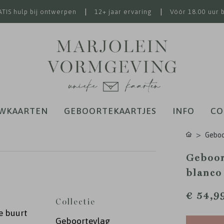
|
|
TIS hulp bij ontwerpen
12+ jaar ervaring
Vóór 18.00 uur 
WKAARTEN
GEBOORTEKAARTJES
INFO
CO
Geboo
Geboor
blanco
€ 54,9
Collectie
le buurt
Geboortevlag