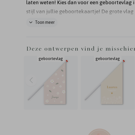
laten weten! Kies dan voor een geboortevlag i
stijl van jullie geboortekaartje! De grote vlag
een formaat van 60x60x120 cm en is gemaakt
Toon meer
PVC, een weerbestendige, stevige stof (610 g/
levertijd van de vlaggen is 5-7 werkdagen en fo
niet mogelijk op de vlaggen.
Deze ontwerpen vind je misschie
geboortevlag
geboortevlag