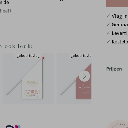
n de
 heeft
✓
Vlag in
 van
✓
Gemaak
m²). De
✓
Levert
lie is
✓
Kostelo
n ook leuk:
geboortevlag
geboortevlag
g
Prijzen