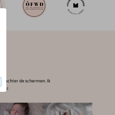
je achter de schermen. Ik
jes!