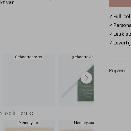
kt van
n
✓Full-col
og naar
✓Personal
✓Leuk al
✓Levertij
Geboorteposter
geboortevlag
kra
Prijzen
n ook leuk:
Memorybox
Memorybox