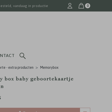
0
besteld, vandaag in productie
NTACT
rte - extra producten
Memorybox
 box baby geboortekaartje
en
5