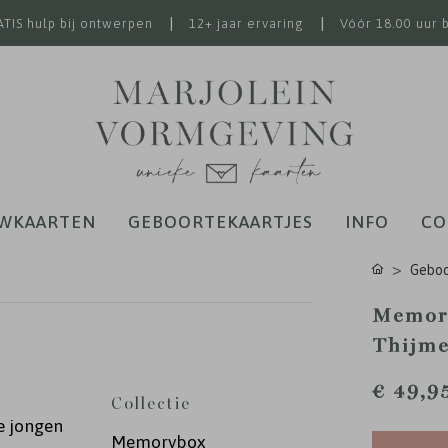
|
|
TIS hulp bij ontwerpen
12+ jaar ervaring
Vóór 18.00 uur 
WKAARTEN
GEBOORTEKAARTJES
INFO
CO
Geboo
Memory
Thijm
€ 49,9
Collectie
e jongen
Memorybox