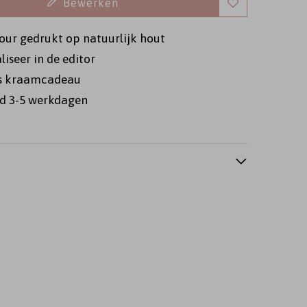
Bewerken
our gedrukt op natuurlijk hout
iseer in de editor
s kraamcadeau
d 3-5 werkdagen
ambezoekboek
kraamfeest
raamsticker
Memorybox
Memorybox
Memorybox