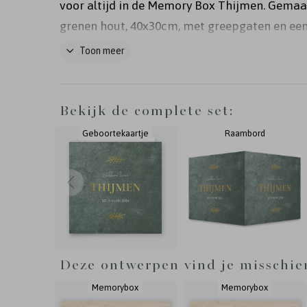
voor altijd in de Memory Box Thijmen. Gemaa
grenen hout, 40x30cm, met greepgaten en ee
vastzittende deksel met afgeronde hoeken. N
Toon meer
wens aan te passen.
Bekijk de complete set:
Geboortekaartje
Raambord
Deze ontwerpen vind je misschie
Memorybox
Memorybox