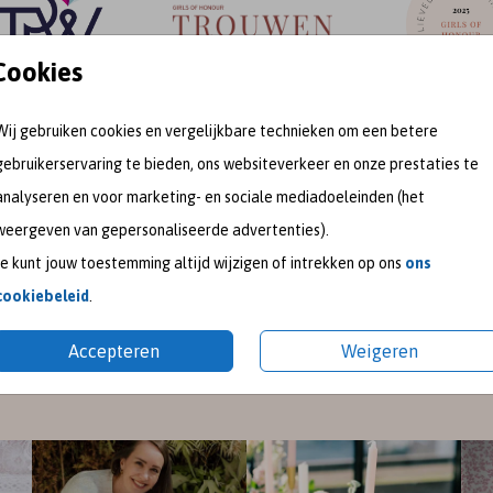
Cookies
Wij gebruiken cookies en vergelijkbare technieken om een betere
gebruikerservaring te bieden, ons websiteverkeer en onze prestaties te
meet me on
analyseren en voor marketing- en sociale mediadoeleinden (het
weergeven van gepersonaliseerde advertenties).
SOCIAL MEDIA
Je kunt jouw toestemming altijd wijzigen of intrekken op ons
ons
cookiebeleid
.
gram
en
Pinterest
voor de nieuwste ontwerpen en een kijk
Accepteren
Weigeren
pireer je graag met mooie trouwkaarten en geboortekaart