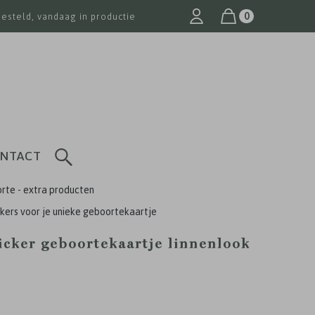
0
besteld, vandaag in productie
NTACT
rte - extra producten
ckers voor je unieke geboortekaartje
ticker geboortekaartje linnenlook