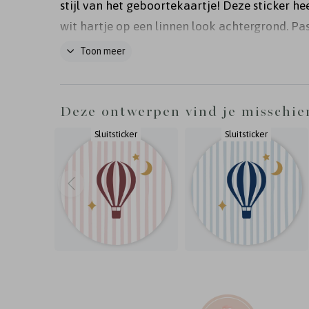
stijl van het geboortekaartje! Deze sticker he
wit hartje op een linnen look achtergrond. Pa
kleuren van de sticker zelf naar wens aan.
Toon meer
Deze ontwerpen vind je misschie
Sluitsticker
Sluitsticker