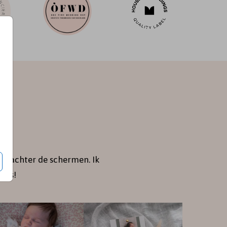
je achter de schermen. Ik
jes!