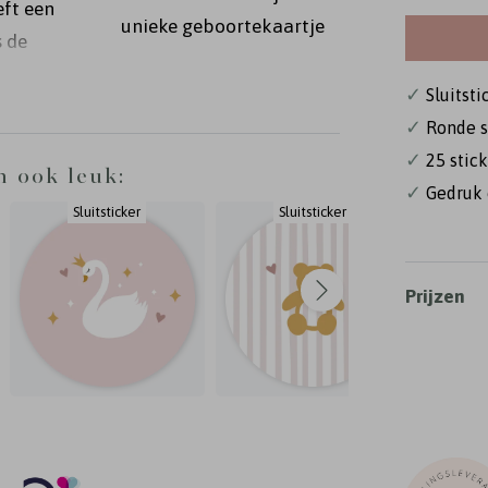
eft een
unieke geboortekaartje
s de
✓
Sluitsti
✓
Ronde s
✓
25 stick
n ook leuk:
✓
Gedruk 
Sluitsticker
Sluitsticker
Prijzen