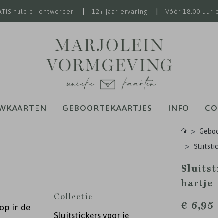
|
|
TIS hulp bij ontwerpen
12+ jaar ervaring
Vóór 18.00 uur 
WKAARTEN
GEBOORTEKAARTJES
INFO
CO
Geboo
Sluitsti
Sluits
hartje
Collectie
€ 6,95
op in de
Sluitstickers voor je