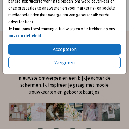
betere gebruikerservaring te bieden, ons websiteverkeer en
BEKEND VAN:
onze prestaties te analyseren en voor marketing- en sociale
mediadoeleinden (het weergeven van gepersonaliseerde
advertenties).
Je kunt jouw toestemming altijd wijzigen of intrekken op ons
ons cookiebeleid
.
meet me on
Accepteren
SOCIAL MEDIA
Weigeren
Volg me online via
Instagram
en
Pinterest
voor de
nieuwste ontwerpen en een kijkje achter de
schermen. Ik inspireer je graag met mooie
trouwkaarten en geboortekaartjes!