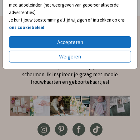
mediadoeleinden (het weergeven van gepersonaliseerde
advertenties).
Je kunt jouw toestemming altijd wijzigen of intrekken op ons
meet me on
ons cookiebeleid
.
Accepteren
SOCIAL MEDIA
Weigeren
Volg me online via
Instagram
en
Pinterest
voor de
nieuwste ontwerpen en een kijkje achter de
schermen. Ik inspireer je graag met mooie
trouwkaarten en geboortekaartjes!