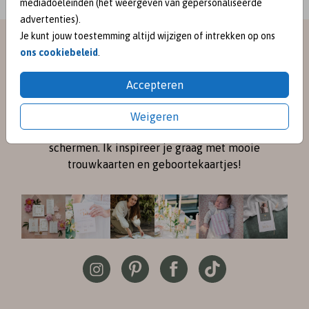
mediadoeleinden (het weergeven van gepersonaliseerde
advertenties).
Je kunt jouw toestemming altijd wijzigen of intrekken op ons
meet me on
ons cookiebeleid
.
SOCIAL MEDIA
Accepteren
Volg me online via
Instagram
en
Pinterest
voor de
Weigeren
nieuwste ontwerpen en een kijkje achter de
schermen. Ik inspireer je graag met mooie
trouwkaarten en geboortekaartjes!