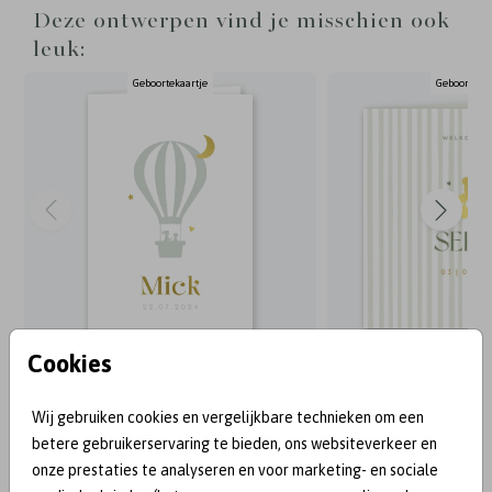
Deze ontwerpen vind je misschien ook
leuk:
Geboortekaartje
Geboortekaa
Cookies
BEKEND VAN:
Wij gebruiken cookies en vergelijkbare technieken om een
betere gebruikerservaring te bieden, ons websiteverkeer en
onze prestaties te analyseren en voor marketing- en sociale