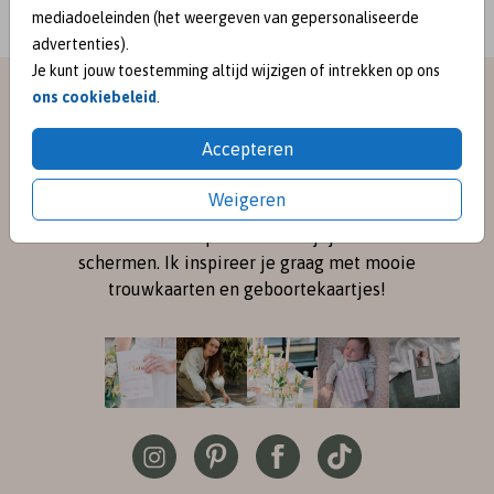
mediadoeleinden (het weergeven van gepersonaliseerde
advertenties).
Je kunt jouw toestemming altijd wijzigen of intrekken op ons
meet me on
ons cookiebeleid
.
Accepteren
SOCIAL MEDIA
Weigeren
Volg me online via
Instagram
en
Pinterest
voor de
nieuwste ontwerpen en een kijkje achter de
schermen. Ik inspireer je graag met mooie
trouwkaarten en geboortekaartjes!