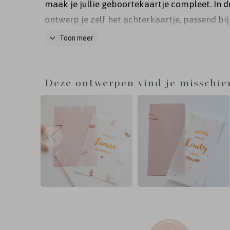
maak je jullie geboortekaartje compleet. In d
ontwerp je zelf het achterkaartje, passend bij 
wensen. Voeg een tekst toe en selecteer de e
Toon meer
waarmee je de kaart versiert.
Deze ontwerpen vind je misschie