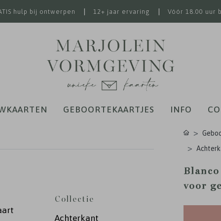
|
|
TIS hulp bij ontwerpen
12+ jaar ervaring
Vóór 18.00 uur 
WKAARTEN
GEBOORTEKAARTJES
INFO
CO
Geboor
Achterk
Blanco
voor g
Collectie
aart
Achterkant