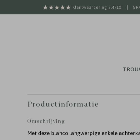
|
Klantwaardering 9.4/10
GRA
TROU
Productinformatie
Omschrijving
Met deze blanco langwerpige enkele achterk