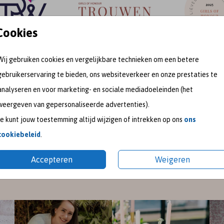
Cookies
Wij gebruiken cookies en vergelijkbare technieken om een betere
gebruikerservaring te bieden, ons websiteverkeer en onze prestaties te
meet me on
analyseren en voor marketing- en sociale mediadoeleinden (het
weergeven van gepersonaliseerde advertenties).
SOCIAL MEDIA
Je kunt jouw toestemming altijd wijzigen of intrekken op ons
ons
cookiebeleid
.
gram
en
Pinterest
voor de nieuwste ontwerpen en een kijk
Accepteren
Weigeren
pireer je graag met mooie trouwkaarten en geboortekaart