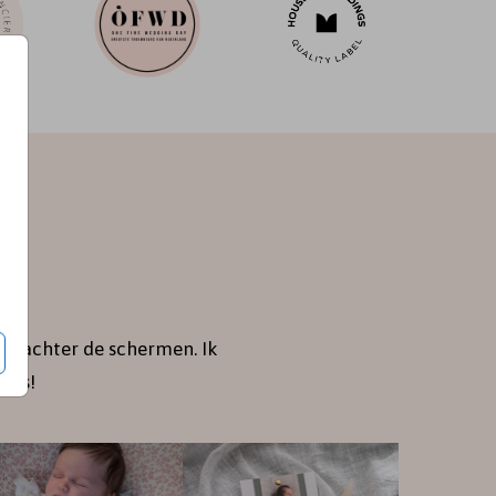
je achter de schermen. Ik
jes!