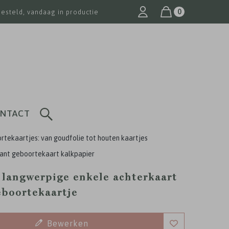
0
besteld, vandaag in productie
NTACT
tekaartjes: van goudfolie tot houten kaartjes
ant geboortekaart kalkpapier
 langwerpige enkele achterkaart
eboortekaartje
Bewerken