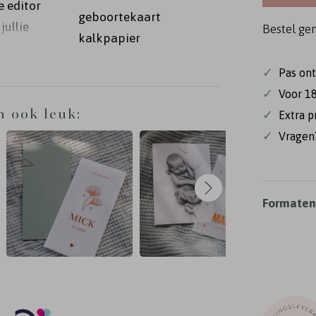
e editor
geboortekaart
jullie
Bestel ge
kalkpapier
lementen
✓
Pas on
✓
Voor 18
n ook leuk:
✓
Extra p
✓
Vragen?
Formaten 