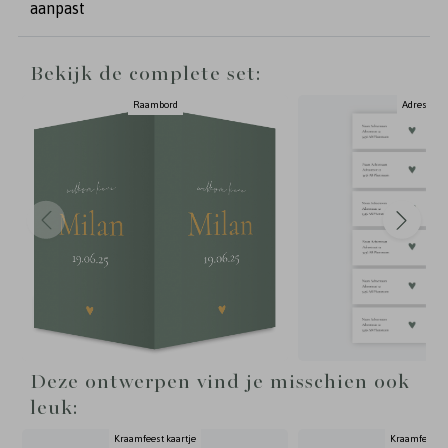
aanpast
Bekijk de complete set:
Raambord
Adresstick
Deze ontwerpen vind je misschien ook
leuk:
Kraamfeest kaartje
Kraamfeest k