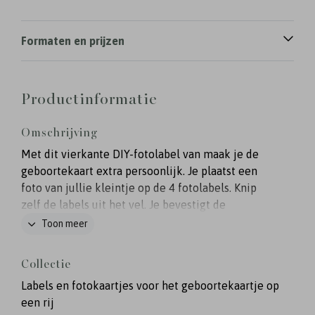
Formaten en prijzen
Productinformatie
Omschrijving
Met dit vierkante DIY-fotolabel van maak je de
geboortekaart extra persoonlijk. Je plaatst een
foto van jullie kleintje op de 4 fotolabels. Knip
zelf de labels uit het vel. Je bevestigt de
fotolabels met een paperclip of touwtje aan het
Toon meer
geboortekaartje. Er zit nog geen boorgaatje in het
fotolabel, deze maak je zelf met een perforator of
Collectie
gaatjestang.
Labels en fotokaartjes voor het geboortekaartje op
een rij