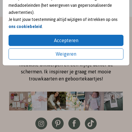
mediadoeleinden (het weergeven van gepersonaliseerde
advertenties).
Je kunt jouw toestemming altijd wijzigen of intrekken op ons
ons cookiebeleid
.
meet me on
Accepteren
SOCIAL MEDIA
Weigeren
Volg me online via
Instagram
en
Pinterest
voor de
nieuwste ontwerpen en een kijkje achter de
schermen. Ik inspireer je graag met mooie
trouwkaarten en geboortekaartjes!