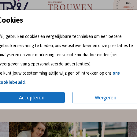
Cookies
Wij gebruiken cookies en vergelijkbare technieken om een betere
gebruikerservaring te bieden, ons websiteverkeer en onze prestaties te
meet me on
analyseren en voor marketing- en sociale mediadoeleinden (het
weergeven van gepersonaliseerde advertenties).
SOCIAL MEDIA
Je kunt jouw toestemming altijd wijzigen of intrekken op ons
ons
cookiebeleid
.
gram
en
Pinterest
voor de nieuwste ontwerpen en een kijk
Accepteren
Weigeren
pireer je graag met mooie trouwkaarten en geboortekaart