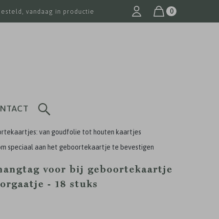
0
besteld, vandaag in productie
NTACT
tekaartjes: van goudfolie tot houten kaartjes
om speciaal aan het geboortekaartje te bevestigen
hangtag voor bij geboortekaartje
orgaatje - 18 stuks