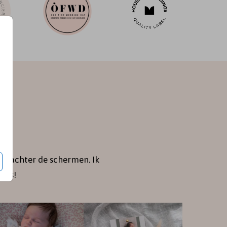
je achter de schermen. Ik
jes!