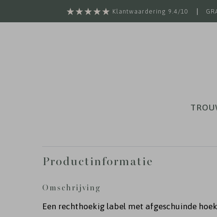
|
Klantwaardering 9.4/10
GRA
TROU
Productinformatie
Omschrijving
Een rechthoekig label met afgeschuinde hoe