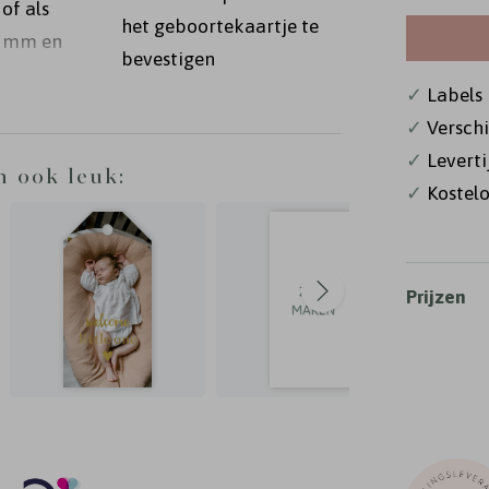
of als
het geboortekaartje te
0 mm en
bevestigen
n jullie
✓
Labels i
0 mm -
✓
Versch
✓
Levert
n ook leuk:
✓
Kostelo
Prijzen