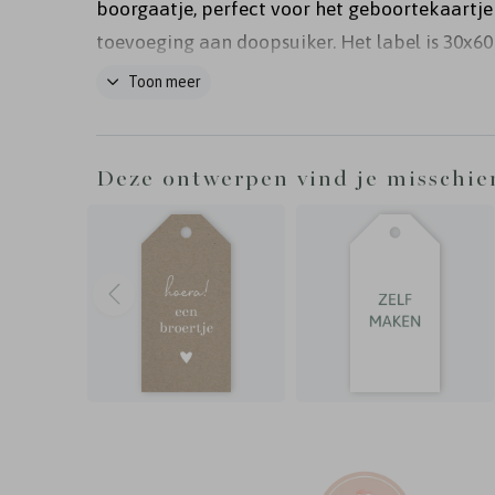
boorgaatje, perfect voor het geboortekaartje 
toevoeging aan doopsuiker. Het label is 30x6
volledig aan te passen in de kleuren en stijl va
Toon meer
geboortekaart. Specificaties: - Formaat: 30x6
18 labels per vel - Materiaal: gecoat karton
Deze ontwerpen vind je misschie