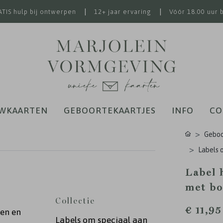
|
|
TIS hulp bij ontwerpen
12+ jaar ervaring
Vóór 18.00 uur 
WKAARTEN
GEBOORTEKAARTJES
INFO
CO
Geboor
Labels 
Label 
met bo
Collectie
€ 11,95
ken en
Labels om speciaal aan