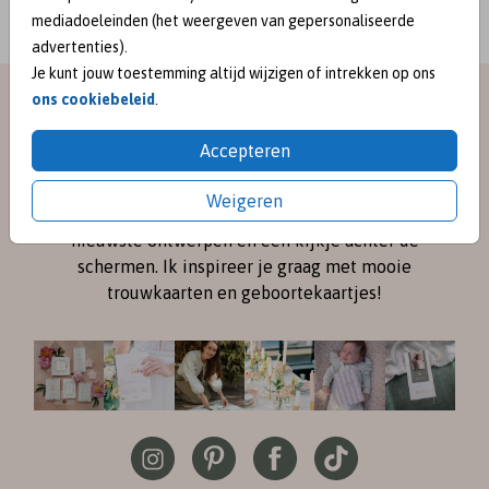
mediadoeleinden (het weergeven van gepersonaliseerde
advertenties).
Je kunt jouw toestemming altijd wijzigen of intrekken op ons
ons cookiebeleid
.
meet me on
Accepteren
SOCIAL MEDIA
Weigeren
Volg me online via
Instagram
en
Pinterest
voor de
nieuwste ontwerpen en een kijkje achter de
schermen. Ik inspireer je graag met mooie
trouwkaarten en geboortekaartjes!