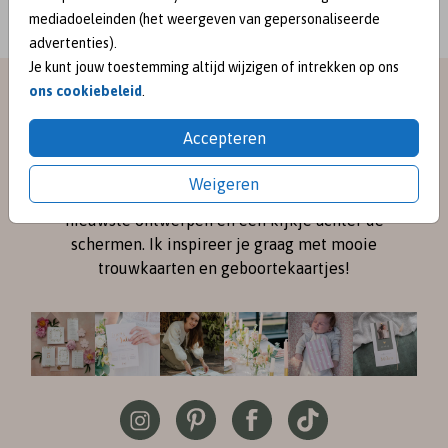
mediadoeleinden (het weergeven van gepersonaliseerde
advertenties).
Je kunt jouw toestemming altijd wijzigen of intrekken op ons
ons cookiebeleid
.
meet me on
Accepteren
SOCIAL MEDIA
Weigeren
Volg me online via
Instagram
en
Pinterest
voor de
nieuwste ontwerpen en een kijkje achter de
schermen. Ik inspireer je graag met mooie
trouwkaarten en geboortekaartjes!