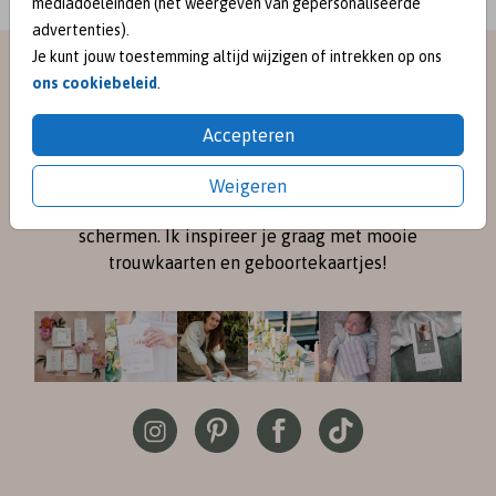
mediadoeleinden (het weergeven van gepersonaliseerde
advertenties).
Je kunt jouw toestemming altijd wijzigen of intrekken op ons
meet me on
ons cookiebeleid
.
SOCIAL MEDIA
Accepteren
Volg me online via
Instagram
en
Pinterest
voor de
Weigeren
nieuwste ontwerpen en een kijkje achter de
schermen. Ik inspireer je graag met mooie
trouwkaarten en geboortekaartjes!