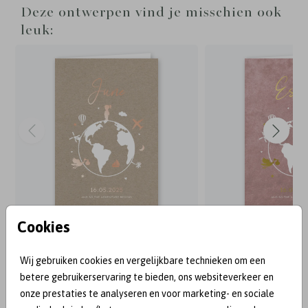
Deze ontwerpen vind je misschien ook
leuk:
Cookies
BEKEND VAN:
Wij gebruiken cookies en vergelijkbare technieken om een
betere gebruikerservaring te bieden, ons websiteverkeer en
onze prestaties te analyseren en voor marketing- en sociale