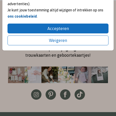
advertenties).
meet me on
Je kunt jouw toestemming altijd wijzigen of intrekken op ons
ons cookiebeleid
.
SOCIAL MEDIA
Accepteren
Volg me online via
Instagram
en
Pinterest
voor de
Weigeren
nieuwste ontwerpen en een kijkje achter de
schermen. Ik inspireer je graag met mooie
trouwkaarten en geboortekaartjes!