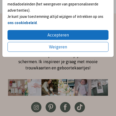
mediadoeleinden (het weergeven van gepersonaliseerde
advertenties).
Je kunt jouw toestemming altijd wijzigen of intrekken op ons
meet me on
ons cookiebeleid
.
Accepteren
SOCIAL MEDIA
Weigeren
Volg me online via
Instagram
en
Pinterest
voor de
nieuwste ontwerpen en een kijkje achter de
schermen. Ik inspireer je graag met mooie
trouwkaarten en geboortekaartjes!