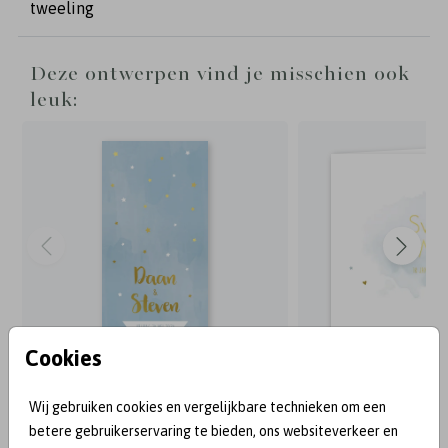
tweeling
Deze ontwerpen vind je misschien ook
leuk:
Cookies
Wij gebruiken cookies en vergelijkbare technieken om een
BEKEND VAN:
betere gebruikerservaring te bieden, ons websiteverkeer en