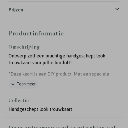
Prijzen
Productinformatie
Omschrijving
Ontwerp zelf een prachtige handgeschept look
trouwkaart voor jullie bruiloft!
*Deze kaart is een DIY product. Met een speciale
scheurliniaal scheur je de randen van de kaart
Toon meer
voor het handgeschepte effect. De liniaal bestel je
hier
los bij de kaarten.
Bekijk hier de
Collectie
instructievideo
om te zien hoe het in zijn werk
gaat.
Handgeschept look trouwkaart
De stippellijnen worden gedrukt op de kaart, het
eindformaat van de trouwkaart is 11x17 cm. Zorg