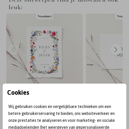
Deze ontwerpen vind je misschien ook
ervoor dat je ontwerp binnen de stippellijnen
leuk:
blijft. Bestel altijd eerst een proefdruk om de
Trouwkaart
Trouwkaa
kaart in het echt te ervaren.
Tip: Het is aan te raden om 5 extra kaarten te
bestellen, voor het geval dat het scheuren niet
helemaal goed gaat. Voor de achtergrond van de
kaart kun je beter geen donkere achtergrondkleur
gebruiken i.v.m. witte scheurrandjes.
Cookies
BEKEND VAN:
Wij gebruiken cookies en vergelijkbare technieken om een
betere gebruikerservaring te bieden, ons websiteverkeer en
onze prestaties te analyseren en voor marketing- en sociale
mediadoeleinden (het weergeven van gepersonaliseerde