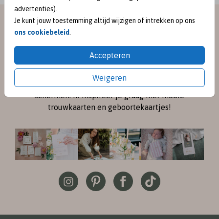
advertenties).
Je kunt jouw toestemming altijd wijzigen of intrekken op ons
meet me on
ons cookiebeleid
.
SOCIAL MEDIA
Accepteren
Volg me online via
Instagram
en
Pinterest
voor de
Weigeren
nieuwste ontwerpen en een kijkje achter de
schermen. Ik inspireer je graag met mooie
trouwkaarten en geboortekaartjes!