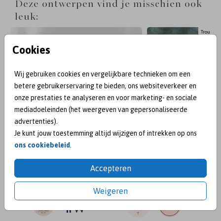
Deze ontwerpen vind je misschien ook
the Date kaart op transparant kalkpapier met
leuk:
gouden accenten. Eenvoudig, stijlvol en met een
vleugje glamour - net als jullie liefde.
Trouwkaa
Cookies
Wij gebruiken cookies en vergelijkbare technieken om een
betere gebruikerservaring te bieden, ons websiteverkeer en
onze prestaties te analyseren en voor marketing- en sociale
mediadoeleinden (het weergeven van gepersonaliseerde
advertenties).
Je kunt jouw toestemming altijd wijzigen of intrekken op ons
ons cookiebeleid
.
Accepteren
BEKEND VAN:
Weigeren