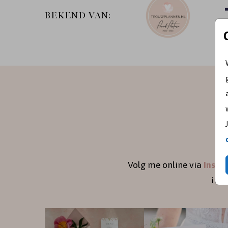
BEKEND VAN:
Volg me online via
Insta
ins