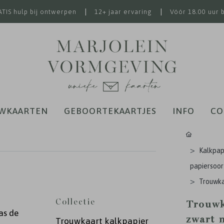
|
|
TIS hulp bij ontwerpen
12+ jaar ervaring
Vóór 18.00 uur 
WKAARTEN
GEBOORTEKAARTJES
INFO
CO
Kalkpap
papiersoor
Trouwkaa
Collectie
Trouwk
as de
zwart 
Trouwkaart kalkpapier