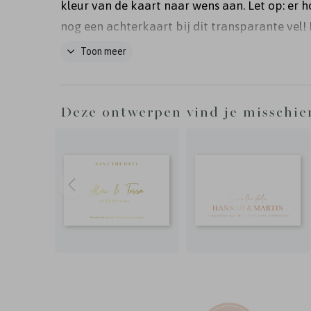
kleur van de kaart naar wens aan. Let op: er h
nog een achterkaart bij dit transparante vel
het transparante vel vast aan de achterkaart 
Toon meer
touw/lint, een mooie paperclip of met een spl
Deze ontwerpen vind je misschie