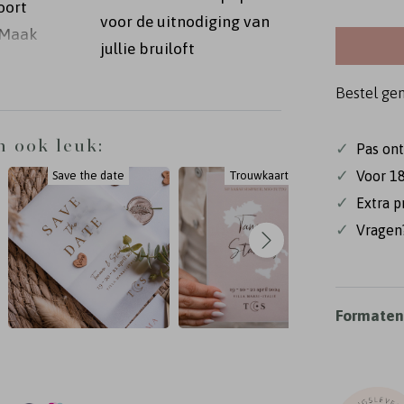
oort
voor de uitnodiging van
! Maak
jullie bruiloft
d.m.v.
itpen.
Bestel ge
n ook leuk:
✓
Pas on
✓
Voor 18
Save the date
Trouwkaart
✓
Extra p
✓
Vragen?
Formaten 