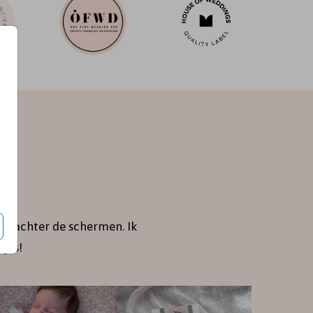
je achter de schermen. Ik
jes!