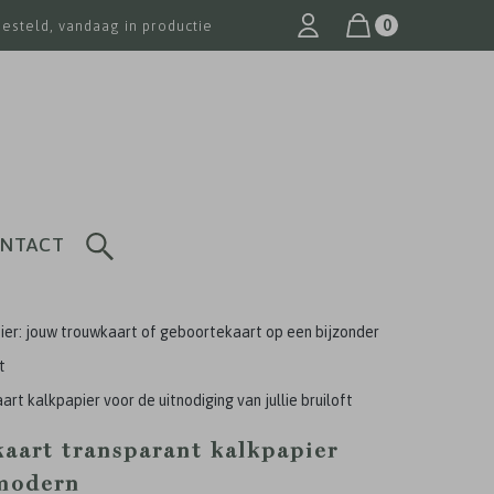
0
besteld, vandaag in productie
NTACT
ier: jouw trouwkaart of geboortekaart op een bijzonder
t
rt kalkpapier voor de uitnodiging van jullie bruiloft
aart transparant kalkpapier
modern