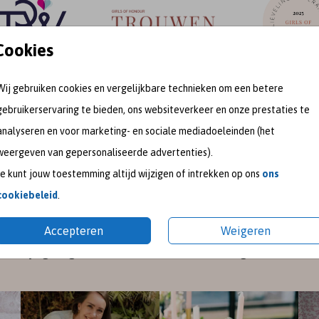
Cookies
Wij gebruiken cookies en vergelijkbare technieken om een betere
gebruikerservaring te bieden, ons websiteverkeer en onze prestaties te
meet me on
analyseren en voor marketing- en sociale mediadoeleinden (het
weergeven van gepersonaliseerde advertenties).
Je kunt jouw toestemming altijd wijzigen of intrekken op ons
ons
SOCIAL MEDIA
cookiebeleid
.
gram
en
Pinterest
voor de nieuwste ontwerpen en een kijk
Accepteren
Weigeren
pireer je graag met mooie trouwkaarten en geboortekaart