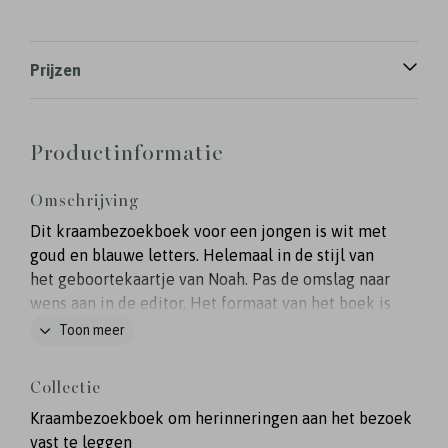
Prijzen
Productinformatie
Omschrijving
Dit kraambezoekboek voor een jongen is wit met
goud en blauwe letters. Helemaal in de stijl van
het geboortekaartje van Noah. Pas de omslag naar
wens aan in de editor. Het formaat van het boek is
25x25. Het boek heeft witte schutbladen aan de
Toon meer
binnenkant en 30 bladen. Er zijn dus 60 pagina's
om vol te schrijven door de kraamvisite.
Collectie
Kraambezoekboek om herinneringen aan het bezoek
vast te leggen