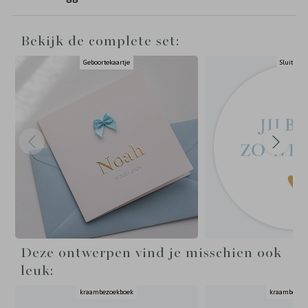
Bekijk de complete set:
Geboortekaartje
Sluitstick
Deze ontwerpen vind je misschien ook
leuk:
kraambezoekboek
kraambezoe