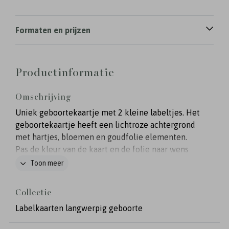
Formaten en prijzen
Productinformatie
Omschrijving
Uniek geboortekaartje met 2 kleine labeltjes. Het
geboortekaartje heeft een lichtroze achtergrond
met hartjes, bloemen en goudfolie elementen.
Pas de kleur van de kaart en de folie naar wens
aan. De labels worden geleverd inclusief
Toon meer
boorgaatje en deze kun je met een touwtje aan de
kaart vastmaken. Het touw mag je nog los
Collectie
bestellen bij de kaart en kun je vinden op de
Labelkaarten langwerpig geboorte
pagina Extra's.