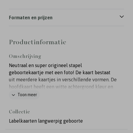
Formaten en prijzen
Productinformatie
Omschrijving
Neutraal en super origineel stapel
geboortekaartje met een foto! De kaart bestaat
uit meerdere kaartjes in verschillende vormen. De
hoofdkaart heeft een witte achtergrond kleur en
een formaat van 20x10 cm. Op het kleinste kaartje
Toon meer
kun je een foto toevoegen. Het geboortekaartje is
afgewerkt met rosefolie en je kunt de kleuren
Collectie
zelf naar wens aanpassen. Er zitten al gaatjes in de
Labelkaarten langwerpig geboorte
kaartjes. Je maakt de 3 kaartjes aan elkaar vast
met een splitpen of een lintje. Deze mag je nog