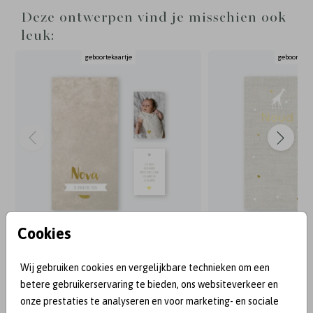
los bestellen bij de kaarten en kun je vinden via
Deze ontwerpen vind je misschien ook
de pagina met extra producten. Fotografie: Anouk
leuk:
Wubs - www.anoukwubs.nl
geboortekaartje
geboortekaa
Cookies
BEKEND VAN:
Wij gebruiken cookies en vergelijkbare technieken om een
betere gebruikerservaring te bieden, ons websiteverkeer en
onze prestaties te analyseren en voor marketing- en sociale