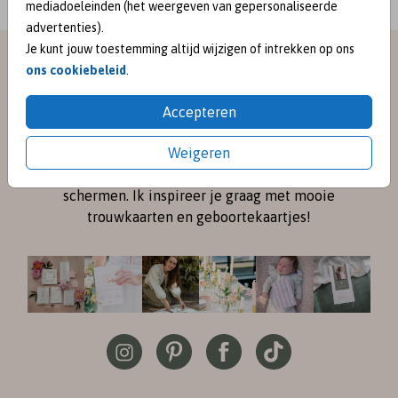
mediadoeleinden (het weergeven van gepersonaliseerde
advertenties).
Je kunt jouw toestemming altijd wijzigen of intrekken op ons
meet me on
ons cookiebeleid
.
SOCIAL MEDIA
Accepteren
Weigeren
Volg me online via
Instagram
en
Pinterest
voor de
nieuwste ontwerpen en een kijkje achter de
schermen. Ik inspireer je graag met mooie
trouwkaarten en geboortekaartjes!