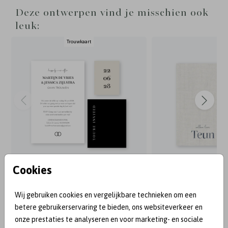
de kaarten en kun je vinden via de pagina met
Deze ontwerpen vind je misschien ook
extra producten. Fotografie: Anouk Wubs -
leuk:
www.anoukwubs.nl
Trouwkaart
Cookies
BEKEND VAN:
Wij gebruiken cookies en vergelijkbare technieken om een
betere gebruikerservaring te bieden, ons websiteverkeer en
onze prestaties te analyseren en voor marketing- en sociale