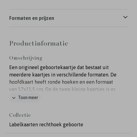
Formaten en prijzen
Productinformatie
Omschrijving
Een origineel geboortekaartje dat bestaat uit
meerdere kaartjes in verschillende formaten. De
hoofdkaart heeft ronde hoeken en een formaat
van 17x11,5 cm. Op de twee kleine kaartjes is er
plaats voor een foto, gedichtje en extra informatie
Toon meer
en deze zijn al voorzien van een gaatje. De kaart
heeft een roze kleur met goudfolie, maar je kunt
Collectie
de kleuren van de kaart zelf naar wens aanpassen.
Labelkaarten rechthoek geboorte
Je maakt de kaartjes aan elkaar vast met een mooi
touwtje of lint. Deze mag je nog los bestellen bij