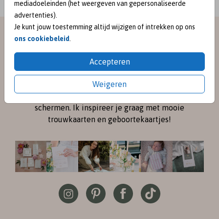
mediadoeleinden (het weergeven van gepersonaliseerde
advertenties).
Je kunt jouw toestemming altijd wijzigen of intrekken op ons
meet me on
ons cookiebeleid
.
SOCIAL MEDIA
Accepteren
Weigeren
Volg me online via
Instagram
en
Pinterest
voor de
nieuwste ontwerpen en een kijkje achter de
schermen. Ik inspireer je graag met mooie
trouwkaarten en geboortekaartjes!