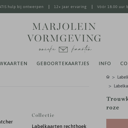
|
|
TIS hulp bij ontwerpen
12+ jaar ervaring
Vóór 18.00 uur 
WKAARTEN
GEBOORTEKAARTJES
INFO
CO
Label
Labelka
Trouwk
roze
Collectie
atcher
Labelkaarten rechthoek