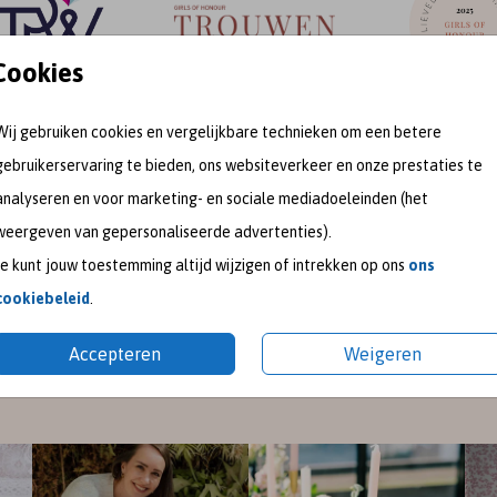
Cookies
Wij gebruiken cookies en vergelijkbare technieken om een betere
gebruikerservaring te bieden, ons websiteverkeer en onze prestaties te
meet me on
analyseren en voor marketing- en sociale mediadoeleinden (het
weergeven van gepersonaliseerde advertenties).
SOCIAL MEDIA
Je kunt jouw toestemming altijd wijzigen of intrekken op ons
ons
cookiebeleid
.
gram
en
Pinterest
voor de nieuwste ontwerpen en een kijk
Accepteren
Weigeren
pireer je graag met mooie trouwkaarten en geboortekaart