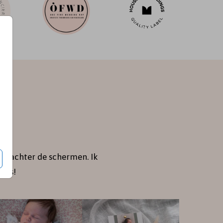
je achter de schermen. Ik
jes!