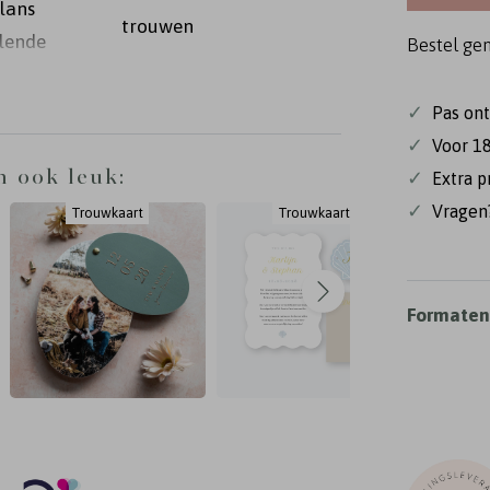
lans
trouwen
llende
Bestel ge
n 17x11
roze
✓
Pas on
s
✓
Voor 18
 vast
n ook leuk:
✓
Extra p
s
✓
Vragen?
Trouwkaart
Trouwkaart
de
Formaten 