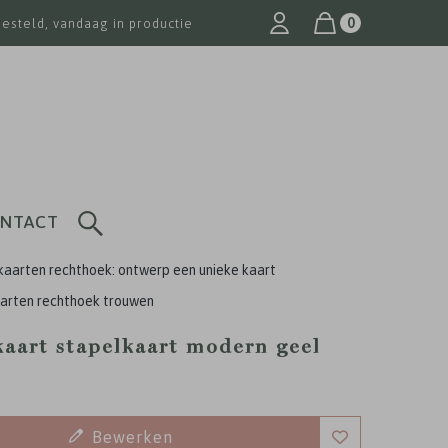
0
besteld, vandaag in productie
NTACT
kaarten rechthoek: ontwerp een unieke kaart
arten rechthoek trouwen
aart stapelkaart modern geel
Bewerken