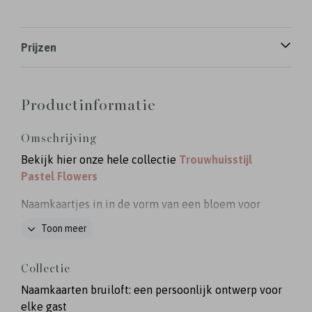
Prijzen
Productinformatie
Omschrijving
Bekijk hier onze hele collectie
Trouwhuisstijl
Pastel Flowers
Naamkaartjes in in de vorm van een bloem voor
bij diner bruiloft. Het naamkaartje heeft een
Toon meer
formaat van 6,5 x 6,5 cm. Er zitten 12 stuks op 1
vel die je tegelijk kunt bewerken in de editor.
Collectie
Naamkaarten bruiloft: een persoonlijk ontwerp voor
elke gast