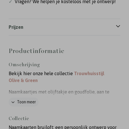
✓
Vragen? We helpen je kosteloos met je ontwerp!
Prijzen
Productinformatie
Omschrijving
Bekijk hier onze hele collectie
Trouwhuisstijl
Olive & Green
Naamkaartjes met olijftakje en goudfolie, aan te
passen naar de stijl van jullie bruiloft. Formaat:
Toon meer
8x5 cm (visitekaartje), enkelzijdig bedrukt.
Collectie
Naamkaarten bruiloft: een persoonlijk ontwerp voor