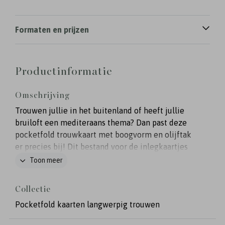
Formaten en prijzen
Productinformatie
Omschrijving
Trouwen jullie in het buitenland of heeft jullie
bruiloft een mediteraans thema? Dan past deze
pocketfold trouwkaart met boogvorm en olijftak
er precies bij! Dit bestand voor de inlegkaartjes
kun je zelf nog naar wens aanpassen. De
Toon meer
pocketfold mapjes en accessoires bestel je er nog
los bij. De linkerkaart plak je met een lijmstick in
Collectie
de kaart en de overige inlegkaartjes schuif je in
Pocketfold kaarten langwerpig trouwen
het mapje. Formaten: 17x11 cm, 17x10,5 cm,
14x10,5 cm, 11x10,5 en 5,5x5,5 cm. Kleur mapje