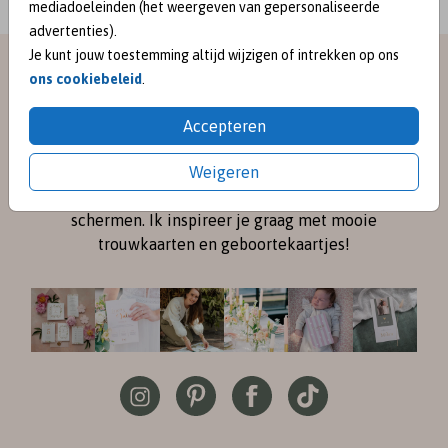
mediadoeleinden (het weergeven van gepersonaliseerde
advertenties).
Je kunt jouw toestemming altijd wijzigen of intrekken op ons
meet me on
ons cookiebeleid
.
SOCIAL MEDIA
Accepteren
Weigeren
Volg me online via
Instagram
en
Pinterest
voor de
nieuwste ontwerpen en een kijkje achter de
schermen. Ik inspireer je graag met mooie
trouwkaarten en geboortekaartjes!