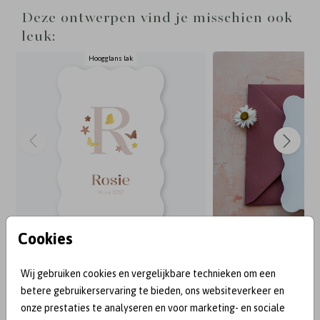
Deze ontwerpen vind je misschien ook
leuk:
Hoogglans lak
Cookies
BEKEND VAN:
Wij gebruiken cookies en vergelijkbare technieken om een
betere gebruikerservaring te bieden, ons websiteverkeer en
onze prestaties te analyseren en voor marketing- en sociale