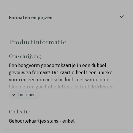
Formaten en prijzen
Productinformatie
Omschrijving
Een boogvorm geboortekaartje in een dubbel
gevouwen formaat! Dit kaartje heeft een unieke
vorm en een romantische look met watercolor
bloemen en goudfolie letters. Je kunt de kleuren
en lettertypes nog naar wens aanpassen in de
Toon meer
editor.
Collectie
Geboortekaartjes stans - enkel