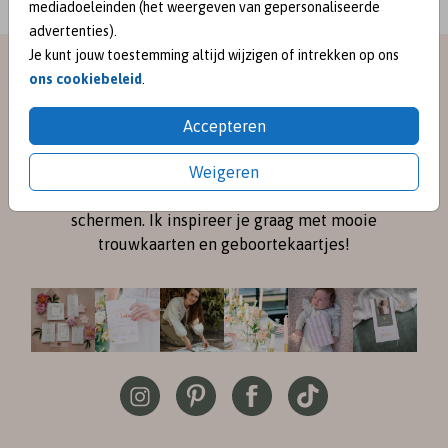
mediadoeleinden (het weergeven van gepersonaliseerde
advertenties).
Je kunt jouw toestemming altijd wijzigen of intrekken op ons
meet me on
ons cookiebeleid
.
SOCIAL MEDIA
Accepteren
Weigeren
Volg me online via
Instagram
en
Pinterest
voor de
nieuwste ontwerpen en een kijkje achter de
schermen. Ik inspireer je graag met mooie
trouwkaarten en geboortekaartjes!