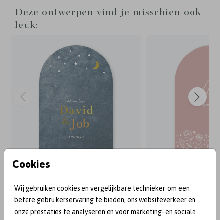
Deze ontwerpen vind je misschien ook
leuk:
Cookies
BEKEND VAN:
Wij gebruiken cookies en vergelijkbare technieken om een
betere gebruikerservaring te bieden, ons websiteverkeer en
onze prestaties te analyseren en voor marketing- en sociale