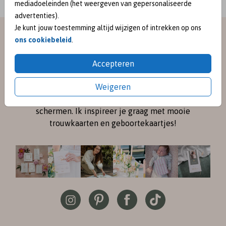
mediadoeleinden (het weergeven van gepersonaliseerde
advertenties).
Je kunt jouw toestemming altijd wijzigen of intrekken op ons
meet me on
ons cookiebeleid
.
SOCIAL MEDIA
Accepteren
Weigeren
Volg me online via
Instagram
en
Pinterest
voor de
nieuwste ontwerpen en een kijkje achter de
schermen. Ik inspireer je graag met mooie
trouwkaarten en geboortekaartjes!