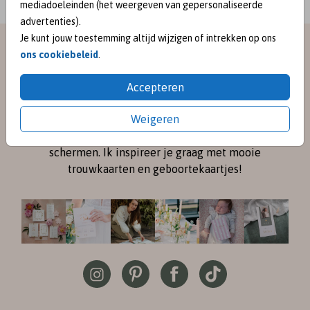
mediadoeleinden (het weergeven van gepersonaliseerde
advertenties).
Je kunt jouw toestemming altijd wijzigen of intrekken op ons
meet me on
ons cookiebeleid
.
SOCIAL MEDIA
Accepteren
Weigeren
Volg me online via
Instagram
en
Pinterest
voor de
nieuwste ontwerpen en een kijkje achter de
schermen. Ik inspireer je graag met mooie
trouwkaarten en geboortekaartjes!