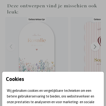
Deze ontwerpen vind je misschien ook
leuk:
Geboortekaartje
Geboortekaa
Cookies
BEKEND VAN:
Wij gebruiken cookies en vergelijkbare technieken om een
betere gebruikerservaring te bieden, ons websiteverkeer en
onze prestaties te analyseren en voor marketing- en sociale