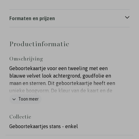
Formaten en prijzen
Productinformatie
Omschrijving
Geboortekaartje voor een tweeling met een
blauwe velvet look achtergrond, goudfolie en
maan en sterren. Dit geboortekaartje heeft een
unieke boogvorm. De kleur van de kaart en de
folie kun je aanpassen naar wens.
Toon meer
Collectie
Geboortekaartjes stans - enkel