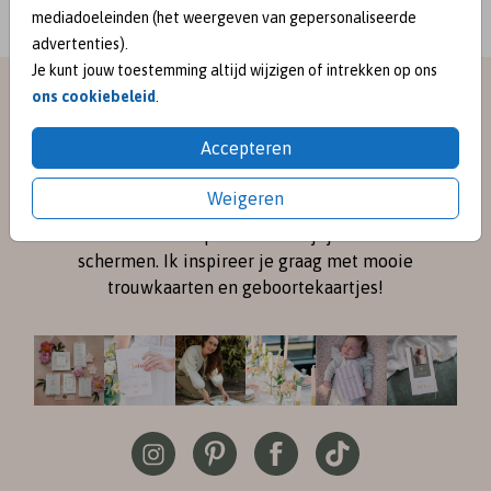
mediadoeleinden (het weergeven van gepersonaliseerde
advertenties).
Je kunt jouw toestemming altijd wijzigen of intrekken op ons
meet me on
ons cookiebeleid
.
Accepteren
SOCIAL MEDIA
Weigeren
Volg me online via
Instagram
en
Pinterest
voor de
nieuwste ontwerpen en een kijkje achter de
schermen. Ik inspireer je graag met mooie
trouwkaarten en geboortekaartjes!