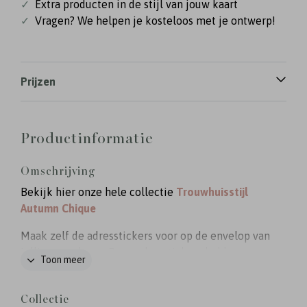
✓
Extra producten in de stijl van jouw kaart
✓
Vragen? We helpen je kosteloos met je ontwerp!
Prijzen
Productinformatie
Omschrijving
Bekijk hier onze hele collectie
Trouwhuisstijl
Autumn Chique
Maak zelf de adresstickers voor op de envelop van
jullie trouwkaart. Deze adresstickers hebben een
Toon meer
formaat van 97x45 mm. Er zitten 12 stickers op
een vel. Kies vooraf het aantal vellen dat je nodig
Collectie
hebt. Deze adresstickers horen bij de