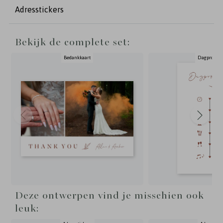
trouwhuisstijl Autumn Chique.
Adresstickers
Bekijk de complete set:
Bedankkaart
Dagprogr
Deze ontwerpen vind je misschien ook
leuk: