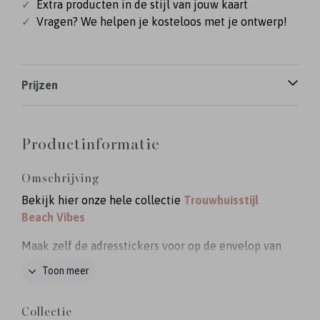
✓
Extra producten in de stijl van jouw kaart
✓
Vragen? We helpen je kosteloos met je ontwerp!
Prijzen
Productinformatie
Omschrijving
Bekijk hier onze hele collectie
Trouwhuisstijl
Beach Vibes
Maak zelf de adresstickers voor op de envelop van
jullie trouwkaart. Deze adresstickers hebben een
Toon meer
formaat van 97x45 mm. Er zitten 12 stickers op
een vel. Kies vooraf het aantal vellen dat je nodig
Collectie
hebt. Deze adresstickers horen bij de