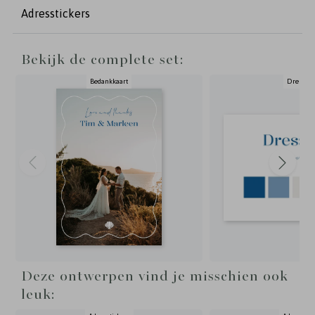
trouwhuisstijl Beach Vibes.
Adresstickers
Bekijk de complete set:
Bedankkaart
Dressco
Deze ontwerpen vind je misschien ook
leuk: