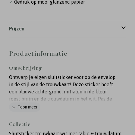
✓
Gedruk op mooi glanzend papier
Prijzen
Productinformatie
Omschrijving
Ontwerp je eigen sluitsticker voor op de envelop
in de stijl van de trouwkaart! Deze sticker heeft
een blauwe achtergrond, initialen in de kleur
roest bruin en de trouwdatum in het wit. Pas de
kleuren van de sticker zelf naar wens aan.
Toon meer
Collectie
Sluitsticker trouwkaart wit met takje & trouwdatum