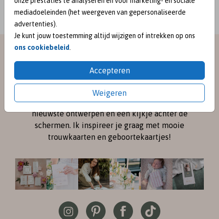
onze prestaties te analyseren en voor marketing- en sociale
mediadoeleinden (het weergeven van gepersonaliseerde
advertenties).
Je kunt jouw toestemming altijd wijzigen of intrekken op ons
ons cookiebeleid
.
meet me on
Accepteren
SOCIAL MEDIA
Weigeren
Volg me online via
Instagram
en
Pinterest
voor de
nieuwste ontwerpen en een kijkje achter de
schermen. Ik inspireer je graag met mooie
trouwkaarten en geboortekaartjes!