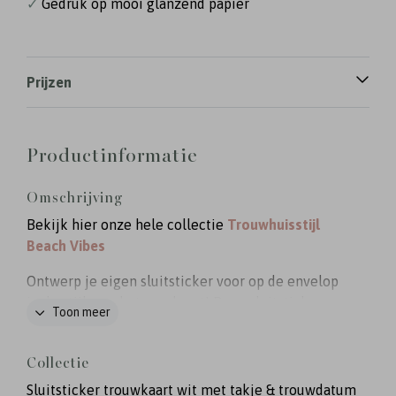
✓
Gedruk op mooi glanzend papier
Prijzen
Productinformatie
Omschrijving
Bekijk hier onze hele collectie
Trouwhuisstijl
Beach Vibes
Ontwerp je eigen sluitsticker voor op de envelop
in de stijl van de trouwkaart! Deze sluitsticker
Toon meer
hoort bij de trouwhuisstijl Beach Vibes
Collectie
Sluitsticker trouwkaart wit met takje & trouwdatum