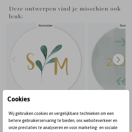
Deze ontwerpen vind je misschien ook
leuk:
Sluitsticker
Sluitstick
Cookies
Wij gebruiken cookies en vergelijkbare technieken om een
BEKEND VAN:
betere gebruikerservaring te bieden, ons websiteverkeer en
onze prestaties te analyseren en voor marketing- en sociale