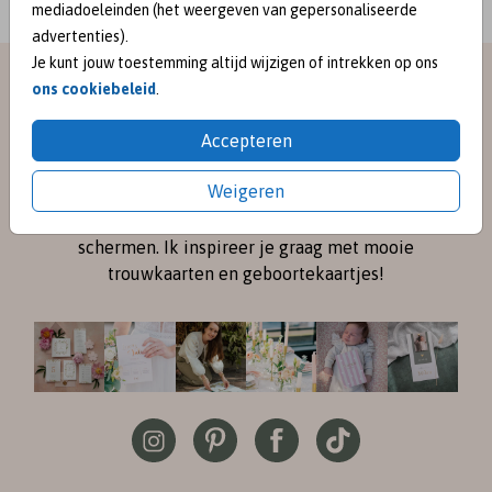
mediadoeleinden (het weergeven van gepersonaliseerde
advertenties).
Je kunt jouw toestemming altijd wijzigen of intrekken op ons
meet me on
ons cookiebeleid
.
SOCIAL MEDIA
Accepteren
Weigeren
Volg me online via
Instagram
en
Pinterest
voor de
nieuwste ontwerpen en een kijkje achter de
schermen. Ik inspireer je graag met mooie
trouwkaarten en geboortekaartjes!